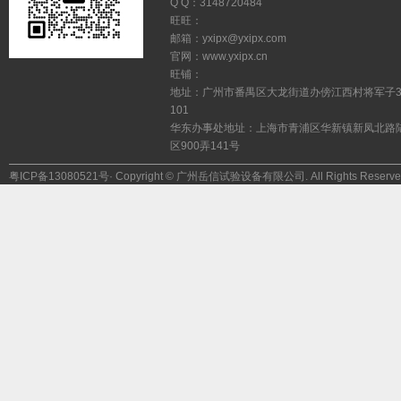
QQ：3148720484
旺旺：
邮箱：yxipx@yxipx.com
官网：www.yxipx.cn
旺铺：
地址：广州市番禺区大龙街道办傍江西村将军子
101
华东办事处地址：上海市青浦区华新镇新凤北路
区900弄141号
粤ICP备13080521号
·Copyright©广州岳信试验设备有限公司.AllRightsReserve