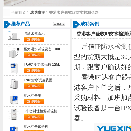
当前位置>
成功案例
>
香港客户验收IP防水检测仪器
推荐产品
成功案例
香港客户验收IP防水检测
强喷水试验机
岳信
IP
防水检测
压力浸水试验设备-100L
型的货期大概是
30
IP56X沙尘试验箱-125L
期，跟客户确认好
香港时达客户跟
IPX8潜水试验装置
港客户下单之后，
冰水冲击箱
采购材料，加班加
试验设备是一台
IP
5米密封性检漏试验机
器。
冰水冲击试验机