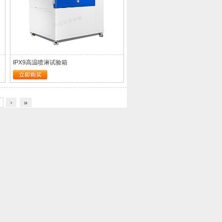
IPX9高温喷淋试验箱
›
»