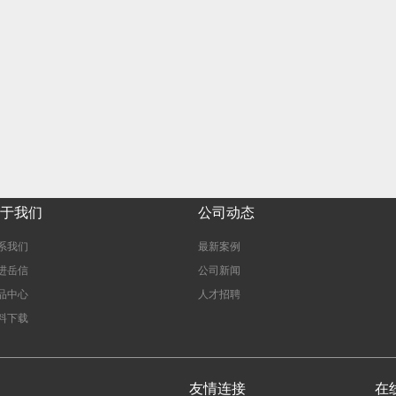
用设备解析
？
客观梳理选购思路
技术解析与应用方案
于我们
公司动态
系我们
最新案例
进岳信
公司新闻
品中心
人才招聘
料下载
友情连接
在