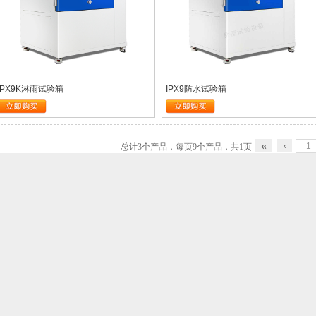
IPX9K淋雨试验箱
IPX9防水试验箱
力品质提升
州德仕耐五金
«
‹
总计
3
个产品，每页
9
个产品，共
1
页
司合作成功！
么东西？