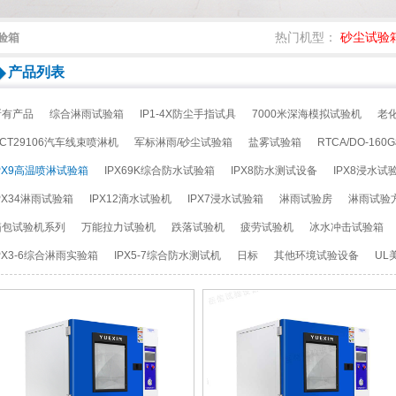
试验箱
热门机型：
砂尘试验
产品列表
所有产品
综合淋雨试验箱
IP1-4X防尘手指试具
7000米深海模拟试验机
老
CT29106汽车线束喷淋机
军标淋雨/砂尘试验箱
盐雾试验箱
RTCA/DO-16
PX9高温喷淋试验箱
IPX69K综合防水试验箱
IPX8防水测试设备
IPX8浸水试
PX34淋雨试验箱
IPX12滴水试验机
IPX7浸水试验箱
淋雨试验房
淋雨试验
箱包试验机系列
万能拉力试验机
跌落试验机
疲劳试验机
冰水冲击试验箱
PX3-6综合淋雨实验箱
IPX5-7综合防水测试机
日标
其他环境试验设备
UL