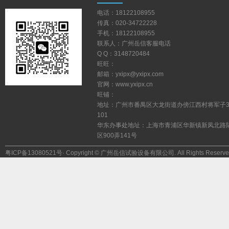
电话：18122108955
传真：020-34722228
手机：18122108955
联系人：广州岳信客服电话
QQ：3148720484
旺旺：
邮箱：yxipx@yxipx.com
官网：www.yxipx.cn
旺铺：
地址：广州市番禺区大龙街道办傍江西村将军子
101
华东办事处地址：上海市青浦区华新镇新凤北路
区900弄141号
粤ICP备13080521号
·Copyright©广州岳信试验设备有限公司.AllRightsReserve