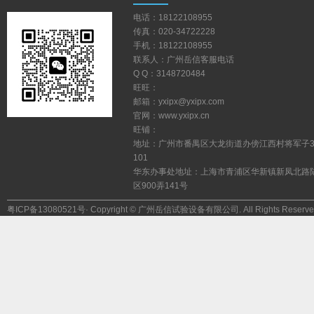
电话：18122108955
传真：020-34722228
手机：18122108955
联系人：广州岳信客服电话
QQ：3148720484
旺旺：
邮箱：yxipx@yxipx.com
官网：www.yxipx.cn
旺铺：
地址：广州市番禺区大龙街道办傍江西村将军子
101
华东办事处地址：上海市青浦区华新镇新凤北路
区900弄141号
粤ICP备13080521号
·Copyright©广州岳信试验设备有限公司.AllRightsReserve