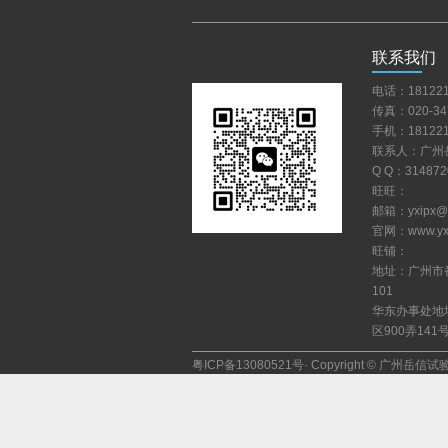
联系我们
电话：181221
传真：020-34
手机：181221
联系人：广州
QQ：314872
旺旺：
邮箱：yxipx@y
官网：www.yxi
旺铺：
地址：广州市
101
华东办事处地
区900弄141
粤ICP备13080521号
·Copyright©广州岳信试验设