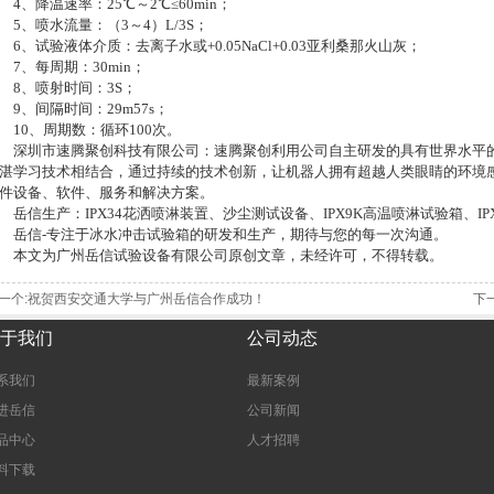
4、降温速率：25℃～2℃≤60min；
5、喷水流量：（3～4）L/3S；
6、试验液体介质：去离子水或+0.05NaCl+0.03亚利桑那火山灰；
7、每周期：30min；
8、喷射时间：3S；
9、间隔时间：29m57s；
10、周期数：循环100次。
深圳市速腾聚创科技有限公司：速腾聚创利用公司自主研发的具有世界水平
湛学习技术相结合，通过持续的技术创新，让机器人拥有超越人类眼睛的环境
件设备、软件、服务和解决方案。
岳信生产：IPX34花洒喷淋装置、沙尘测试设备、IPX9K高温喷淋试验箱、I
岳信-专注于冰水冲击试验箱的研发和生产，期待与您的每一次沟通。
本文为广州岳信试验设备有限公司原创文章，未经许可，不得转载。
一个:祝贺西安交通大学与广州岳信合作成功！
下
于我们
公司动态
系我们
最新案例
进岳信
公司新闻
品中心
人才招聘
料下载