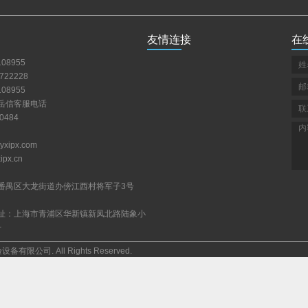
友情连接
在
08955
722228
08955
岳信客服电话
0484
xipx.com
px.cn
番禺区大龙街道办傍江西村将军子3号
址：上海市青浦区华新镇新凤北路陆象小
号
备有限公司.AllRightsReserved.