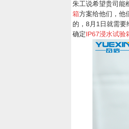
朱工说希望贵司能
箱
方案给他们，他
的，
8
月
1
日就需要
确定
IP67
浸水试验