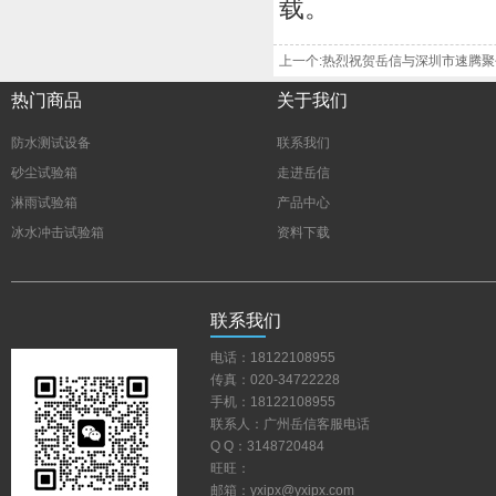
载。
上一个:热烈祝贺岳信与深圳市速腾
热门商品
关于我们
防水测试设备
联系我们
砂尘试验箱
走进岳信
淋雨试验箱
产品中心
冰水冲击试验箱
资料下载
联系我们
电话：18122108955
传真：020-34722228
手机：18122108955
联系人：广州岳信客服电话
QQ：3148720484
旺旺：
邮箱：yxipx@yxipx.com