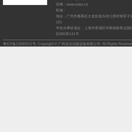
官网：www.yxipx.cn
旺铺：
地址：广州市番禺区大龙街道办傍江西村将军子
101
华东办事处地址：上海市青浦区华新镇新凤北路
区900弄141号
粤ICP备13080521号
·Copyright©广州岳信试验设备有限公司.AllRightsReserve