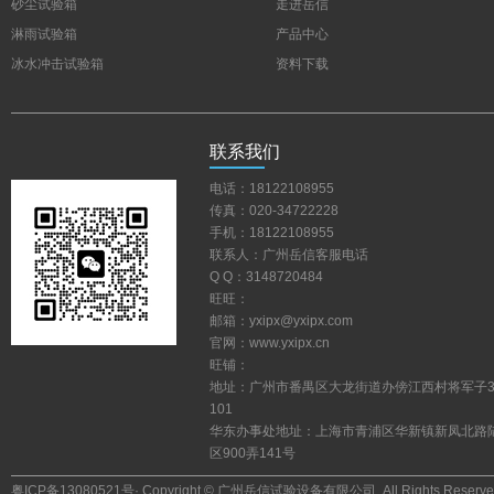
砂尘试验箱
走进岳信
淋雨试验箱
产品中心
冰水冲击试验箱
资料下载
联系我们
电话：18122108955
传真：020-34722228
手机：18122108955
联系人：广州岳信客服电话
QQ：3148720484
旺旺：
邮箱：yxipx@yxipx.com
官网：www.yxipx.cn
旺铺：
地址：广州市番禺区大龙街道办傍江西村将军子
101
华东办事处地址：上海市青浦区华新镇新凤北路
区900弄141号
粤ICP备13080521号
·Copyright©广州岳信试验设备有限公司.AllRightsReserve