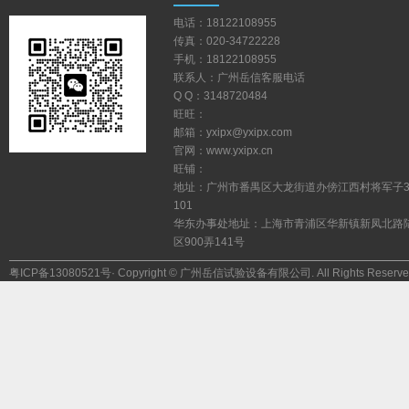
电话：18122108955
传真：020-34722228
手机：18122108955
联系人：广州岳信客服电话
QQ：3148720484
旺旺：
邮箱：yxipx@yxipx.com
官网：www.yxipx.cn
旺铺：
地址：广州市番禺区大龙街道办傍江西村将军子
101
华东办事处地址：上海市青浦区华新镇新凤北路
区900弄141号
粤ICP备13080521号
·Copyright©广州岳信试验设备有限公司.AllRightsReserve