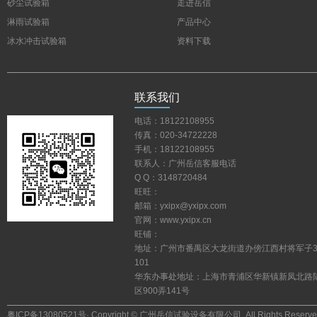
砂尘试验箱
走进岳信
淋雨试验箱
产品中心
冰水冲击试验箱
资料下载
联系我们
电话：18122108955
传真：020-34722228
手机：18122108955
联系人：广州岳信客服电话
QQ：3148720484
旺旺：
邮箱：yxipx@yxipx.com
官网：www.yxipx.cn
旺铺：
地址：广州市番禺区大龙街道办傍江西村将军子
101
华东办事处地址：上海市青浦区华新镇新凤北路
区900弄141号
粤ICP备13080521号
·Copyright©广州岳信试验设备有限公司.AllRightsReserve