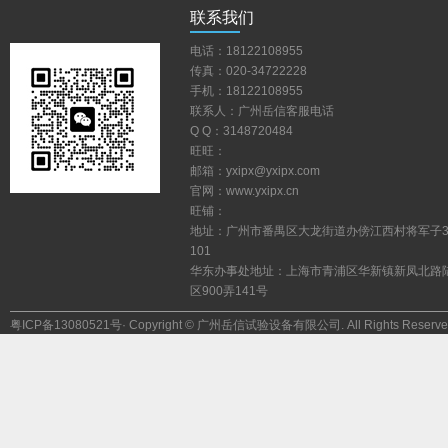
联系我们
电话：18122108955
传真：020-34722228
手机：18122108955
联系人：广州岳信客服电话
QQ：3148720484
旺旺：
邮箱：yxipx@yxipx.com
官网：www.yxipx.cn
旺铺：
地址：广州市番禺区大龙街道办傍江西村将军子
101
华东办事处地址：上海市青浦区华新镇新凤北路
区900弄141号
粤ICP备13080521号
·Copyright©广州岳信试验设备有限公司.AllRightsReserve