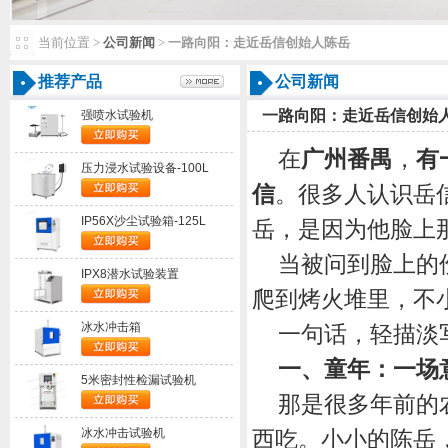
当前位置>
公司新闻
>
一路向阳：走近岳信创始人陈岳
推荐产品
公司新闻
一路向阳：走近岳信创始
强喷水试验机
在
广州番禺
，
有
压力浸水试验设备-100L
信
。很多人认识岳
IP56X沙尘试验箱-125L
岳，是因为他脸上
当被问到脸上的
IPX8潜水试验装置
爬到烤火堆里，不
冰水冲击箱
一句话，轻描淡
一、童年：一场
5米密封性检漏试验机
那是很多年前的
冰水冲击试验机
西吃。小小的陈岳