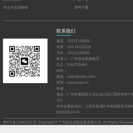
冰水冲击试验箱
资料下载
联系我们
电话：18122108955
传真：020-34722228
手机：18122108955
联系人：广州岳信客服电话
QQ：3148720484
旺旺：
邮箱：yxipx@yxipx.com
官网：www.yxipx.cn
旺铺：
地址：广州市番禺区大龙街道办傍江西村将军子
101
华东办事处地址：上海市青浦区华新镇新凤北路
区900弄141号
粤ICP备13080521号
·Copyright©广州岳信试验设备有限公司.AllRightsReserve