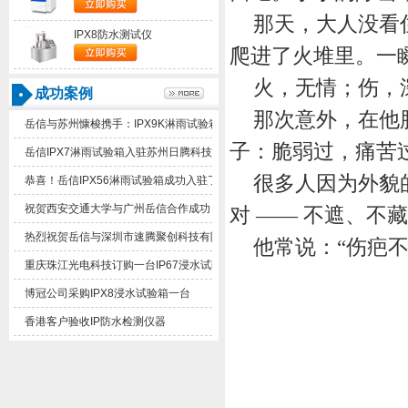
那天，大人没看
IPX8防水测试仪
爬进了火堆里。一
火，无情；伤，
成功案例
那次意外，在他
岳信与苏州慷梭携手：IPX9K淋雨试验箱助力品质提升
子：脆弱过，痛苦
岳信IPX7淋雨试验箱入驻苏州日腾科技！
很多人因为外貌
恭喜！岳信IPX56淋雨试验箱成功入驻了苏州德仕耐五金
祝贺西安交通大学与广州岳信合作成功！
对
——不遮、不藏
热烈祝贺岳信与深圳市速腾聚创科技有限公司合作成功！
他常说：
“伤疤
重庆珠江光电科技订购一台IP67浸水试验箱
博冠公司采购IPX8浸水试验箱一台
香港客户验收IP防水检测仪器