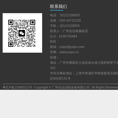
联系我们
电话：18122108955
传真：020-34722228
手机：18122108955
联系人：广州岳信客服电话
QQ：3148720484
旺旺：
邮箱：yxipx@yxipx.com
官网：www.yxipx.cn
旺铺：
地址：广州市番禺区大龙街道办傍江西村将军子
101
华东办事处地址：上海市青浦区华新镇新凤北路
区900弄141号
粤ICP备13080521号
·Copyright©广州岳信试验设备有限公司.AllRightsReserve