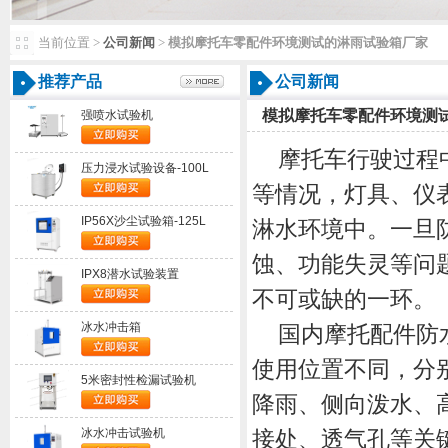
当前位置>
公司新闻
>
模拟摩托车零配件环境测试的淋雨试验箱厂家
推荐产品
公司新闻
模拟摩托车零配件环境测
强喷水试验机
摩托车行驶过程
压力浸水试验设备-100L
等情况，灯具、仪
IP56X沙尘试验箱-125L
淋水环境中。一旦
蚀、功能失灵等问
IPX8潜水试验装置
不可或缺的一环。
冰水冲击箱
国内摩托配件防
使用位置不同，分别
5米密封性检漏试验机
降雨、侧向泼水、
冰水冲击试验机
接处、透气孔等关